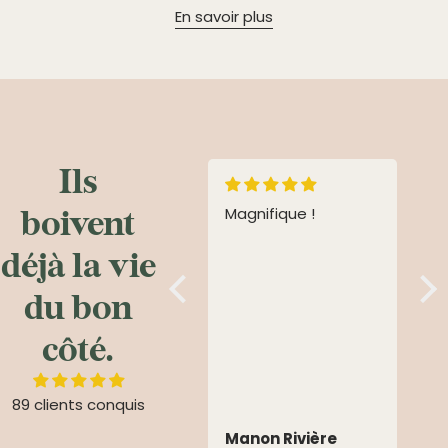
En savoir plus
Ils
boivent
Top
Magnifique !
C
Excellent en apéro
s
déjà la vie
autant qu’en
P
digestif. Bref une
qu
du bon
bouteille obligatoire
u
au frigo
l
côté.
a
89 clients conquis
Anick Amaudry
Manon Rivière
C