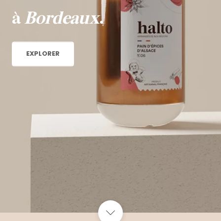
à
Bordeaux
.
|
EXPLORER