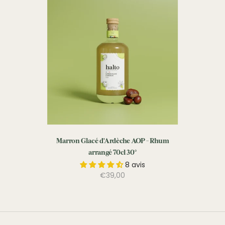
Marron Glacé d'Ardèche AOP - Rhum
arrangé 70cl 30°
8 avis
€39,00