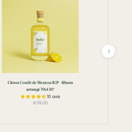
Citron Confit de Menton IGP - Rhum
Nougat de Mo
arrangé 70cl 30°
10 avis
€39,00