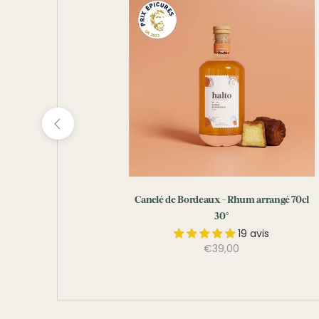
angé 70cl 30°
Canelé de Bordeaux - Rhum arrangé 70cl
30°
vis
19 avis
€39,00