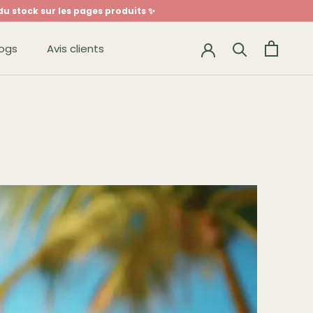
 du stock sur les pages produits ✨
logs
Avis clients
logs
Avis clients