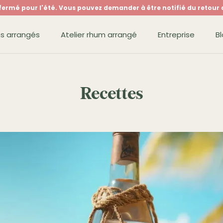
est fermé pour l'été. Vous pouvez demander à être notifié du retour
s arrangés
Atelier rhum arrangé
Entreprise
B
s arrangés
Atelier rhum arrangé
Entreprise
B
Recettes